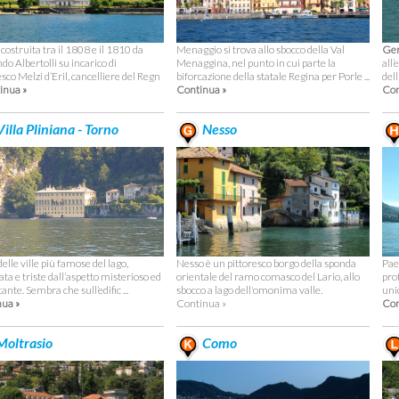
ostruita tra il 1808 e il 1810 da
Menaggio si trova allo sbocco della Val
Ger
o Albertolli su incarico di
Menaggina, nel punto in cui parte la
all
co Melzi d’Eril, cancelliere del Regn
biforcazione della statale Regina per Porle ...
dell
inua »
Continua »
Con
illa Pliniana - Torno
Nesso
elle ville più famose del lago,
Nesso è un pittoresco borgo della sponda
Pae
ta e triste dall’aspetto misterioso ed
orientale del ramo comasco del Lario, allo
pro
ante. Sembra che sull’edific ...
sbocco a lago dell'omonima valle.
uni
ua »
Continua »
Con
oltrasio
Como