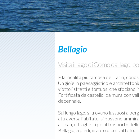
Barche
usate
Meteo-
Webcam
Contatti
Bellagio
Visita il lago di Como dal lago, 
È la località più famosa del Lario, cono
Un gioiello paesaggistico e architettonic
viottoli stretti e tortuosi che sfociano
Fortificata da castello, da mura con v
decennale.
Sul lungo lago, si trovano lussuosi albe
attraversa l’abitato, si possono ammirar
aliscafi, e traghetti per il trasporto d
Bellagio, a piedi, in auto o col battello.