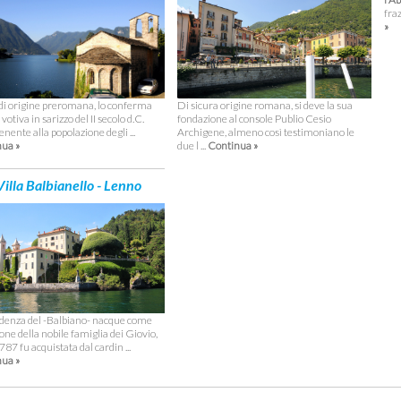
fra
»
Di sicura origine romana, si deve la sua
di origine preromana, lo conferma
fondazione al console Publio Cesio
votiva in sarizzo del II secolo d.C.
Archigene, almeno così testimoniano le
nente alla popolazione degli ...
due l ...
Continua »
ua »
illa Balbianello - Lenno
idenza del -Balbiano- nacque come
one della nobile famiglia dei Giovio,
787 fu acquistata dal cardin ...
ua »