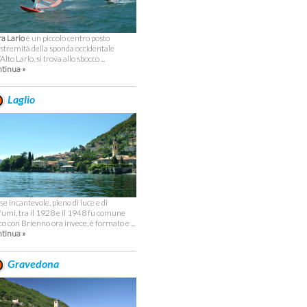
a Lario
è un piccolo centro posto
’estremità della sponda occidentale
’Alto Lario, si trova allo sbocco ...
tinua »
Laglio
se incantevole, pieno di luce e di
fumi, tra il 1928 e il 1948 fu comune
co con Brienno ora invece, è formato e ...
tinua »
Gravedona