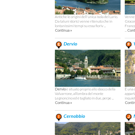
Antiche le origini dell'unica isola del Lario.
Venne c
Da taluni storici venne ritenuto che in
Giocond
lontanissimi tempi su essa fioriv ...
Frances
Continua »
...
Cont
Dervio
V
Dervio
è situato proprio allo sbocco della
È una d
Valvarrone, all’ombra del monte
apparta
Legnoncino ed è tagliato in due, perpe ...
inquiet
Continua »
Contin
Cernobbio
M