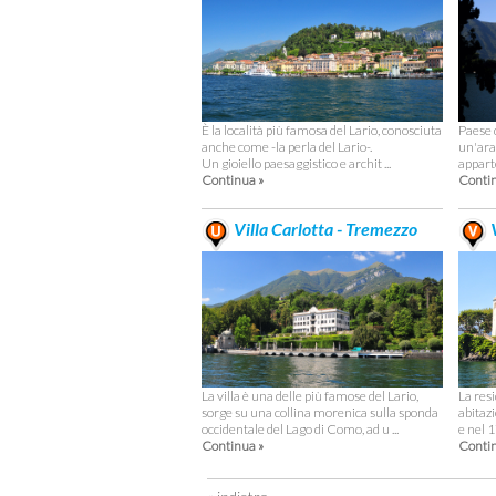
È la località più famosa del Lario, conosciuta
Paese 
anche come -la perla del Lario-.
un'ara 
Un gioiello paesaggistico e archit ...
apparte
Continua »
Contin
Villa Carlotta - Tremezzo
V
La villa è una delle più famose del Lario,
La res
sorge su una collina morenica sulla sponda
abitazi
occidentale del Lago di Como, ad u ...
e nel 1
Continua »
Contin