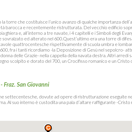
 la torre che costituisce l’unico avanzo di qualche importanza dell’
 età barocca e recentemente ristrutturata. Del vecchio edificio sopra
 ghiera e, all’interno a tre navate, i 4 capitelli e i Simboli degli Eva
ovralzato ed alterato nel 600.Quest’ultimo era una torre di difesa 
e tavole quattrocentesche rispettivamente di scuola umbra e lomba
600, fra i tanti ricordiamo -la Deposizione di Gesù nel sepolcro- att
donna delle Grazie- nella cappella della navata destra. Altri arredi 
legno scolpito e dorato del 700, un Crocifisso romanico e un Cristo
 - Fraz. San Giovanni
forme settecentesche, dovute ad opere di ristrutturazione eseguite 
ma. Al suo interno è custodita una pala d’altare raffigurante -Cristo