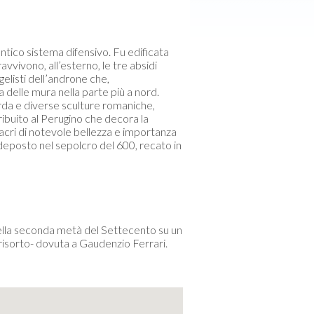
antico sistema difensivo. Fu edificata
vvivono, all’esterno, le tre absidi
ngelisti dell’androne che,
delle mura nella parte più a nord.
rda e diverse sculture romaniche,
ribuito al Perugino che decora la
sacri di notevole bellezza e importanza
 deposto nel sepolcro del 600, recato in
nella seconda metà del Settecento su un
 risorto- dovuta a Gaudenzio Ferrari.