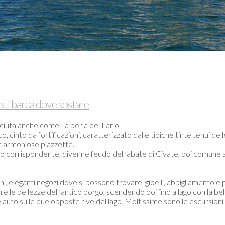
posti barca dove sostare
sciuta anche come -la perla del Lario-.
o, cinto da fortificazioni, caratterizzato dalle tipiche tinte tenui del
 in armoniose piazzette.
allo corrispondente, divenne feudo dell’abate di Civate, poi comun
rghi, eleganti negozi dove si possono trovare, gioelli, abbigliamento e
e le bellezze dell’antico borgo, scendendo poi fino a lago con la bel
elle auto sulle due opposte rive del lago. Moltissime sono le escursio