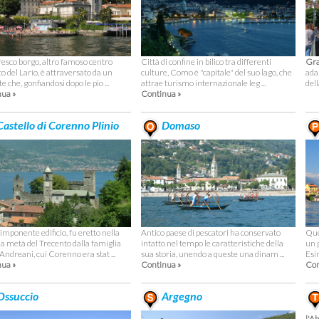
oresco borgo, altro famoso centro
Città di confine in bilico tra differenti
Gr
co del Lario, è attraversato da un
culture, Como è "capitale" del suo lago, che
ada
e che, gonfiandosi dopo le pio ...
attrae turismo internazionale leg ...
dell
ua »
Continua »
astello di Corenno Plinio
Domaso
imponente edificio, fu eretto nella
Antico paese di pescatori ha conservato
Que
a metà del Trecento dalla famiglia
intatto nel tempo le caratteristiche della
un 
Andreani, cui Corenno era stat ...
sua storia, unendo a queste una dinam ...
Esi
ua »
Continua »
Con
ssuccio
Argegno
l'A