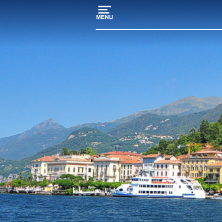
Homepage
Rimessaggio
barche
Marina-
Porto
turistico
Servizi
nautici
il
Lago
di
Como