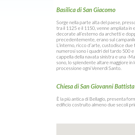
Basilica di San Giacomo
Sorge nella parte alta del paese, presso
tra il 1125 e il 1150, venne ampliata in
decorate all’esterno da archetti e doppia
precedentemente, erano sul campanile s
L’interno, ricco d’arte, custodisce du
numerosi sono i quadri del tardo 500 e 
cappella della navata sinistra e una -Ma
sono, lo splendente altare maggiore in 
processione ogni Venerdì Santo.
Chiesa di San Giovanni Battista
È la più antica di Bellagio, presenta 
edificio costruito almeno due secoli pri