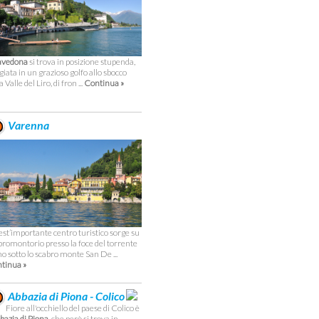
avedona
si trova in posizione stupenda,
giata in un grazioso golfo allo sbocco
a Valle del Liro, di fron ...
Continua »
Varenna
st’importante centro turistico sorge su
promontorio presso la foce del torrente
no sotto lo scabro monte San De ...
tinua »
Abbazia di Piona - Colico
Fiore all'occhiello del paese di Colico è
bbazia di Piona
, che però si trova in