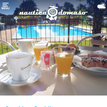
Startpagina
Bootstalling
Jachthaven-
Ligplaatsen
Nautical
Services
het
Comomeer
Boten
aanbod
Weer-
Webcam