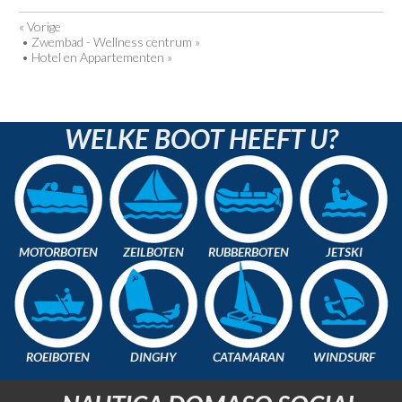
« Vorige
•
Zwembad - Wellness centrum »
•
Hotel en Appartementen »
WELKE BOOT HEEFT U?
MOTORBOTEN
ZEILBOTEN
RUBBERBOTEN
JETSKI
ROEIBOTEN
DINGHY
CATAMARAN
WINDSURF