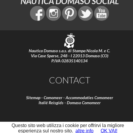
NAUTICA DOMASO SOCIAL
Nautica Domaso s.a.s. di Stampa Nicola M. e C.
Via Case Sparse, 248 - I 22013 Domaso (CO)
P.IVA 02835140134
CONTACT
Sitemap
-
Comomeer
-
Accommodaties Comomeer
Italië Reisgids
-
Domaso Comomeer
Questo sito web utilizza i cookie per offrirvi la migliore
esperienza sul nostro sito.
altre info
OK VAI!