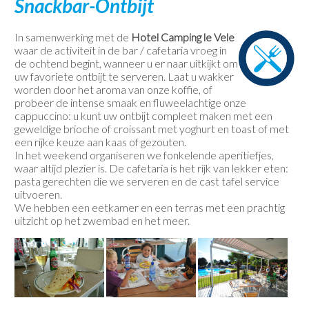
Snackbar-Ontbijt
Contact
In samenwerking met de
Hotel Camping le Vele
waar de activiteit in de bar / cafetaria vroeg in
de ochtend begint, wanneer u er naar uitkijkt om
uw favoriete ontbijt te serveren. Laat u wakker
worden door het aroma van onze koffie, of
probeer de intense smaak en fluweelachtige onze
cappuccino: u kunt uw ontbijt compleet maken met een
geweldige brioche of croissant met yoghurt en toast of met
een rijke keuze aan kaas of gezouten.
In het weekend organiseren we fonkelende aperitiefjes,
waar altijd plezier is. De cafetaria is het rijk van lekker eten:
pasta gerechten die we serveren en de cast tafel service
uitvoeren.
We hebben een eetkamer en een terras met een prachtig
uitzicht op het zwembad en het meer.