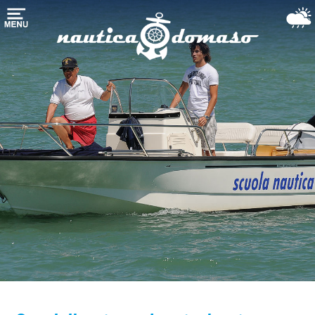
Startseite
Bootslagerung
Yachthafen-
Liegeplatz
Boote
dienste
Der
Comer
see
Gebrauchte
Booten
Wetter-