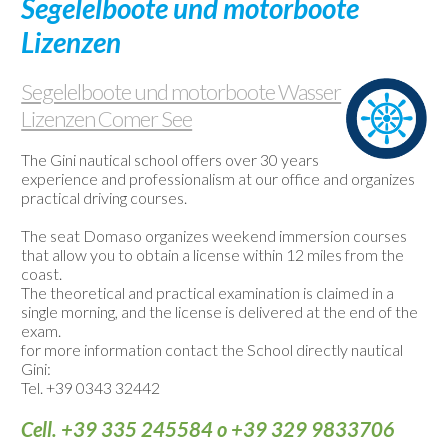
Segelelboote und motorboote
Webcam
Lizenzen
Kontakte
Segelelboote und motorboote Wasser
Lizenzen Comer See
The Gini nautical school offers over 30 years
experience and professionalism at our office and organizes
practical driving courses.
The seat Domaso organizes weekend immersion courses
that allow you to obtain a license within 12 miles from the
coast.
The theoretical and practical examination is claimed in a
single morning, and the license is delivered at the end of the
exam.
for more information contact the School directly nautical
Gini:
Tel. +39 0343 32442
Cell. +39 335 245584 o +39 329 9833706