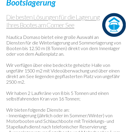
Bootslagerung
Webcam
Kontakte
Die besten Lösungen für die Lagerung
Ihres Bootes am Comer See
Nautica Domaso bietet eine große Auswahl an
Diensten für die Winterlagerung und Sommerlagerung von
Booten bis 12.50 m (8 Tonnen) direkt von dem Innenlager
oder von dem Außenplatz an.
Wir verfügen über eine bedeckte geheizte Halle von
ungefähr 1500 m2 mit Videoüberwachung und über einen
direkt am See liegenden gepflasterten Platz von ungefähr
2500 m2.
Wir haben 2 Laufkräne von 8 bis 5 Tonnen und einen
selbstfahrenden Kran von 16 Tonnen;
Wir bieten folgende Dienste an:
- Innenlagerung (jährlich oder im Sommer/Winter) von
Motorbooten und Schlauchboote mit Treidelungs- und
Stapellaufsdienst nach telefonischer Reservierung;