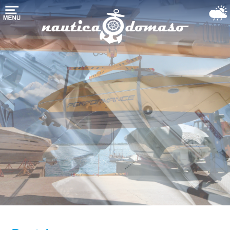
Startseite
Bootslagerung
Yachthafen-
Liegeplatz
Boote
dienste
Der
Comer
see
Gebrauchte
Booten
Wetter-