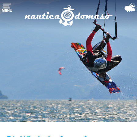
Startseite
Bootslagerung
Yachthafen-
Liegeplatz
Boote
dienste
Der
Comer
see
Gebrauchte
Booten
Wetter-