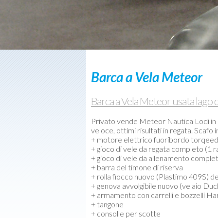
/
Веб-
камеры
Контакты
Barca a Vela Meteor
Barca a Vela Meteor usata lago
Privato vende Meteor Nautica Lodi in o
veloce, ottimi risultati in regata. Sca
+ motore elettrico fuoribordo torqee
+ gioco di vele da regata completo (1 ra
+ gioco di vele da allenamento completo
+ barra del timone di riserva
+ rolla fiocco nuovo (Plastimo 409S) d
+ genova avvolgibile nuovo (velaio Duc
+ armamento con carrelli e bozzelli H
+ tangone
+ consolle per scotte