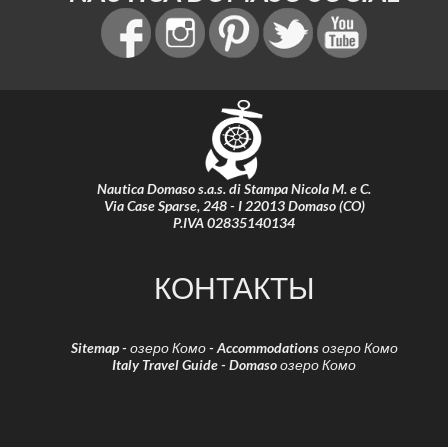
Nautica Domaso s.a.s. di Stampa Nicola M. e C.
Via Case Sparse, 248 - I 22013 Domaso (CO)
P.IVA 02835140134
КОНТАКТЫ
Sitemap
-
озеро Комо
-
Accommodations озеро Комо
Italy Travel Guide
-
Domaso озеро Комо