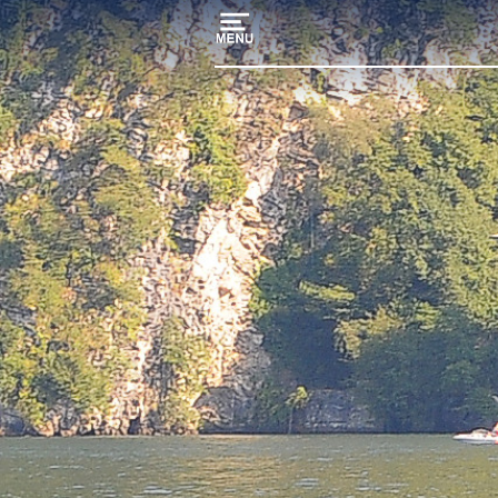
Startpagina
Bootstalling
Jachthaven-
Ligplaatsen
Nautical
Services
het
Comomeer
Boten
aanbod
Weer-
Webcam