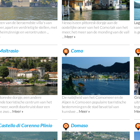
 een van de beroemdste villa's van
Nesso is een pittoresk dorpje aan de
Lag
r, apart en verdrietig te stellen, met
oostelijke oever van het Como tak van het
van
heimzinnige en verontrusten ...
meer, het meer aan de monding van de vall
is g
»
...
Meer »
oltrasio
Como
ttoreske dorpje, een andere
De nabijheid van het Comomeer en de
Gr
de toeristische centrum van het
Alpen is Como een populaire toeristische
uit
er, wordt doorkruist door een
bestemming en de stad bevat tal van
teg
e zwo ...
Meer »
kunstwe ...
Meer »
Mee
astello di Corenno Plinio
Domaso