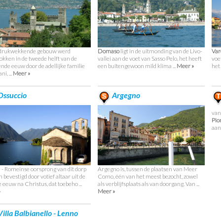
ndrukwekkende gebouw werd
Domaso
ligt in de uitmonding van de Livo-
Va
okken in de tweede helft van de
vallei aan de voet van Sasso Pelo, het heeft
voe
ende eeuw door de adellijke familie
een buitengewoon mild klima ...
Meer »
het
i, ...
Meer »
ssuccio
Argegno
van
Pio
aan 
Argegno is, tussen de plaatsen van Meer
 - Romeinse oorsprong van dit dorp
Como, één van het meest bezocht, zowel
 bevestigd door votief altaar uit de
als verblijfsplaats als van doorgang. Van ...
 eeuw na Christus, dat toebeho ...
Meer »
»
illa Balbianello - Lenno