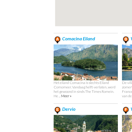
Comacina Eiland
V
Het eiland Comacina is slechts Eiland
De vil
Comomeer. Vandaag helft-verlaten, werd
zomerw
het gewoond in sinds The Times Romein.
France
He ...
Meer »
van de I
Dervio
V