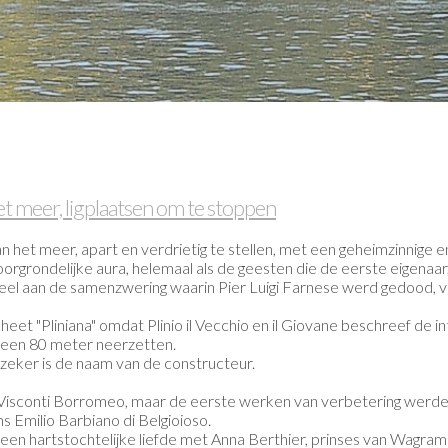
 meer, ligplaatsen om te stoppen
n het meer, apart en verdrietig te stellen, met een geheimzinnige e
rgrondelijke aura, helemaal als de geesten die de eerste eigenaar,
deel aan de samenzwering waarin Pier Luigi Farnese werd gedood, ver
et "Pliniana" omdat Plinio il Vecchio en il Giovane beschreef de in
er een 80 meter neerzetten.
onzeker is de naam van de constructeur.
 Visconti Borromeo, maar de eerste werken van verbetering werde
ns Emilio Barbiano di Belgioioso.
ar, een hartstochtelijke liefde met Anna Berthier, prinses van Wagr