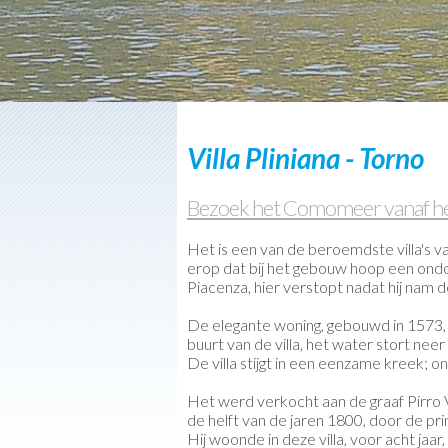
Contact
Villa Pliniana - Torno
Bezoek het Comomeer vanaf het
Het is een van de beroemdste villa's va
erop dat bij het gebouw hoop een ondoo
Piacenza, hier verstopt nadat hij nam 
De elegante woning, gebouwd in 1573, he
buurt van de villa, het water stort ne
De villa stijgt in een eenzame kreek; 
Het werd verkocht aan de graaf Pirro
de helft van de jaren 1800, door de pri
Hij woonde in deze villa, voor acht ja