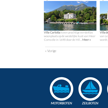
Villa Carlotta
is een prachtige eersteklas
Villa d
woonplaats op de westelijke kust van Meer
van Le
Como die in 1690 door de Mil ...
Meer »
wordt g
« Vorige
MOTORBOTEN
ZEILBOTEN