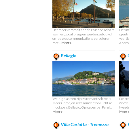
Het meer versmalt aan de rivier de Adda te
Het i
vormen, zodat bruggen werden gebouwd
opgetr
om de weg communicatie te verbeteren
veerti
met ...
Meer »
Andrean
Bellagio
O
Weinig plaatsen zijn zo romantisch zoals
De pre
Meer Como, en zelfs minder toevlucht zo
worden
mooi zoals Bellagio. Oproepen de „Parel ...
tweede
Meer »
Meer 
Villa Carlotta - Tremezzo
V