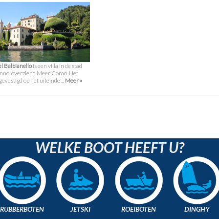
el Balbianello
is een villa in de stad
nno, overziend Meer Como. Het
evestigd op het uiteinde ...
Meer »
WELKE BOOT HEEFT U?
RUBBERBOTEN
JETSKI
ROEIBOTEN
DINGHY