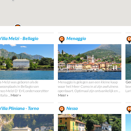
illa Melzi - Bellagio
Menaggio
la Melzi was geboren als de
Menaggio is gelegen aan een kleine kaap
Ger
oonplaats in Bellagio van
waar het Meer Como in al zijn awfulness
bov
sco Melzi D' Eril, ondervoorzitter
openbaart. Optimaal zijn ontvankelijk en ...
Lari
talia ...
Meer »
Meer »
illa Pliniana - Torno
Nesso