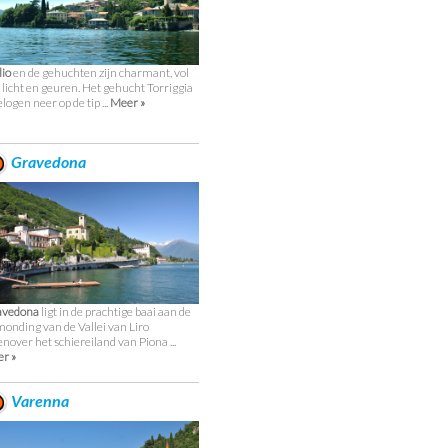
lio
en de gehuchten zijn charmant, vol
 licht en geuren. Het gehucht Torriggia
elogen neer op de tip ...
Meer »
Gravedona
avedona
ligt in de prachtige baai aan de
monding van de Vallei van Liro
enover het schiereiland van Piona ...
r »
Varenna