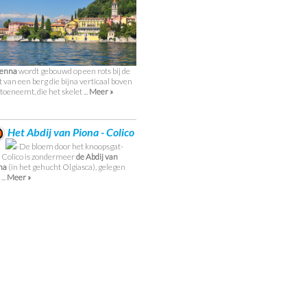
renna
wordt gebouwd op een rots bij de
t van een berg die bijna verticaal boven
 toeneemt, die het skelet ...
Meer »
Het Abdij van Piona - Colico
-De bloem door het knoopsgat-
 Colico is zondermeer
de Abdij van
na
(in het gehucht Olgiasca), gelegen
...
Meer »