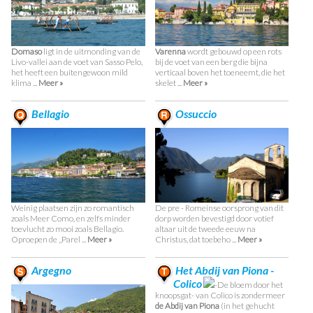
Domaso
ligt in de uitmonding van de
Varenna
wordt gebouwd op een rots
Livo-vallei aan de voet van Sasso Pelo,
bij de voet van een berg die bijna
het heeft een buitengewoon mild
verticaal boven het toeneemt, die het
klima ...
Meer »
skelet ...
Meer »
Bellagio
Ossuccio
Weinig plaatsen zijn zo romantisch
De pre - Romeinse oorsprong van dit
zoals Meer Como, en zelfs minder
dorp worden bevestigd door votief
toevlucht zo mooi zoals Bellagio.
altaar uit de tweede eeuw na
Oproepen de „Parel ...
Meer »
Christus, dat toebeho ...
Meer »
Argegno
Het Abdij van Piona -
Colico
-De bloem door het
knoopsgat- van Colico is zondermeer
de Abdij van Piona
(in het gehucht