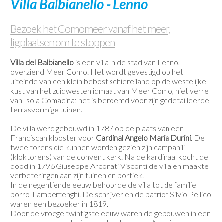
Villa Balbianello - Lenno
Contact
Bezoek het Comomeer vanaf het meer,
ligplaatsen om te stoppen
Villa del Balbianello
is een villa in de stad van Lenno,
overziend Meer Como. Het wordt gevestigd op het
uiteinde van een klein bebost schiereiland op de westelijke
kust van het zuidwestenlidmaat van Meer Como, niet verre
van Isola Comacina; het is beroemd voor zijn gedetailleerde
terrasvormige tuinen.
De villa werd gebouwd in 1787 op de plaats van een
Franciscan klooster voor
Cardinal Angelo Maria Durini
. De
twee torens die kunnen worden gezien zijn campanili
(kloktorens) van de convent kerk. Na de kardinaal kocht de
dood in 1796 Giuseppe Arconati Visconti de villa en maakte
verbeteringen aan zijn tuinen en portiek.
In de negentiende eeuw behoorde de villa tot de familie
porro-Lambertenghi. De schrijver en de patriot Silvio Pellico
waren een bezoeker in 1819.
Door de vroege twintigste eeuw waren de gebouwen in een