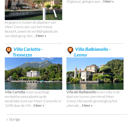
Olgiasca), gelegen aan ...
Meer »
Argegno is, tussen de plaatsen van
Meer Como, één van het meest
bezocht, zowel als verblijfsplaats als
van doorgang. Van ...
Meer »
Villa Carlotta -
Villa Balbianello -
Tremezzo
Lenno
Villa Carlotta
is een prachtige
Villa del Balbianello
is een villa in de
eersteklas woonplaats op de
stad van Lenno, overziend Meer
westelijke kust van Meer Como die in
Como. Het wordt gevestigd op het
1690 door de Mil ...
Meer »
uiteinde ...
Meer »
« Vorige