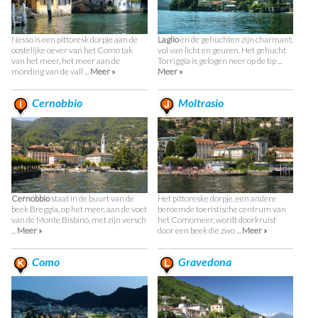
Nesso is een pittoresk dorpje aan de
Laglio
en de gehuchten zijn charmant,
oostelijke oever van het Como tak
vol van licht en geuren. Het gehucht
van het meer, het meer aan de
Torriggia is gelogen neer op de tip ...
monding van de vall ...
Meer »
Meer »
Cernobbio
Moltrasio
Cernobbio
staat in de buurt van de
Het pittoreske dorpje, een andere
beek Breggia, op het meer, aan de voet
beroemde toeristische centrum van
van de Monte Bisbino, met zijn versch
het Comomeer, wordt doorkruist
...
Meer »
door een beek die zwo ...
Meer »
Como
Gravedona