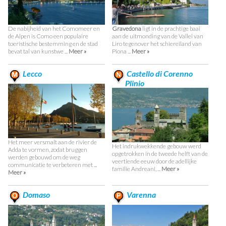
De nabijheid van het Comomeer en
Gravedona
ligt in de prachtige baai
de Alpen is Como een populaire
aan de uitmonding van de Vallei van
toeristische bestemming en de stad
Liro tegenover het schiereiland van
bevat tal van kunstwe ...
Meer »
Piona ...
Meer »
Lecco
Castello di Corenno
Plinio
Het meer versmalt aan de rivier de
Het indrukwekkende gebouw werd
Adda te vormen, zodat bruggen
opgetrokken in de tweede helft van de
werden gebouwd om de weg
veertiende eeuw door de adellijke
communicatie te verbeteren met ...
familie Andreani, ...
Meer »
Meer »
Domaso
Varenna