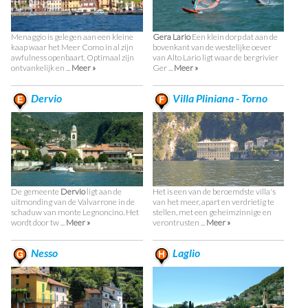
Menaggio is gelegen aan een kleine
Gera Lario
Een klein dorp dat aan de
kaap waar het Meer Como in al zijn
bovenkant van de westelijke oever
awfulness openbaart. Optimaal zijn
van Alto Lario ligt waar de bergrivier
ontvankelijk en ...
Meer »
Ger ...
Meer »
Dervio
Villa Pliniana - Torno
De gemeente
Dervio
ligt aan de
Het is een van de beroemdste villa's
uitmonding van de Valvarrone in de
van het meer, apart en verdrietig te
schaduw van monte Legnoncino. Het
stellen, met een geheimzinnige en
wordt door tw ...
Meer »
verontrusten ...
Meer »
Nesso
Laglio