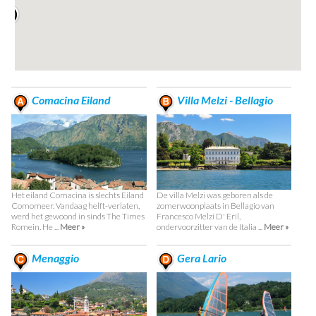
Comacina Eiland
Villa Melzi - Bellagio
Het eiland Comacina is slechts Eiland
De villa Melzi was geboren als de
Comomeer. Vandaag helft-verlaten,
zomerwoonplaats in Bellagio van
werd het gewoond in sinds The Times
Francesco Melzi D' Eril,
Romein. He ...
Meer »
ondervoorzitter van de Italia ...
Meer »
Menaggio
Gera Lario