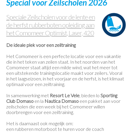
Special voor Zeilscholen 2026
Contact
Speciale Zeilscholen voor de lente en
de herfst rubberboten opleiding aan
het Comomeer Optimist, Laser, 420
De ideale plek voor een zeiltraining
Het Comomeer is een perfecte locatie voor een vakantie
die in het teken van zeilen staat. In het noorden van het
Comomeer staat altijd een milde wind, wat het meer tot
een uitstekende trainingslocatie maakt voor zeilers. Vooral
in het laagseizoen, in het voorjaar en de herfst, is het klimaat
optimaal voor een zeiltraining.
In samenwerking met
Resort Le Vele
, bieden lo
Sporting
Club Domaso
en la
Nautica Domaso
een pakket aan voor
zeilscholen die een week bij het Comomeer willen
doorbrengen voor een zeiltraining.
Het is daarnaast ook mogelijk om:
een rubberen motorboot te huren voor de coach