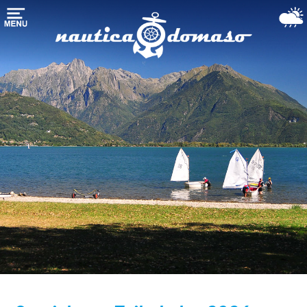
Startpagina
Bootstalling
Jachthaven-
Ligplaatsen
Nautical
Services
het
Comomeer
Boten
aanbod
Weer-
Webcam