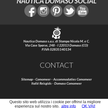
NAUTICA DOMASO SOCIAL
Nautica Domaso s.a.s. di Stampa Nicola M. e C.
Via Case Sparse, 248 - I 22013 Domaso (CO)
P.IVA 02835140134
CONTACT
Sitemap
-
Comomeer
-
Accommodaties Comomeer
Italië Reisgids
-
Domaso Comomeer
Questo sito web utilizza i cookie per offrirvi la migliore
esperienza sul nostro sito.
altre info
OK VAI!