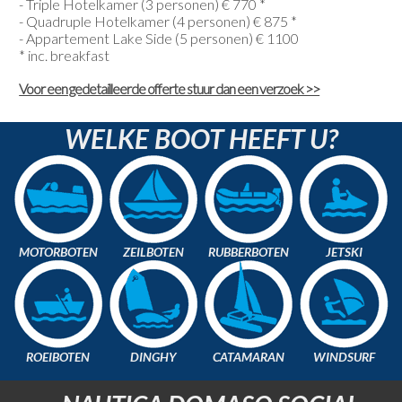
- Triple Hotelkamer (3 personen) € 770 *
- Quadruple Hotelkamer (4 personen) € 875 *
- Appartement Lake Side (5 personen) € 1100
* inc. breakfast
Voor een gedetailleerde offerte stuur dan een verzoek >>
WELKE BOOT HEEFT U?
MOTORBOTEN
ZEILBOTEN
RUBBERBOTEN
JETSKI
ROEIBOTEN
DINGHY
CATAMARAN
WINDSURF