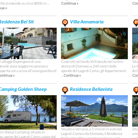
lla si estende su circa 8000 m ...
Continua »
Con
ua »
esidenza Bel Sit
Villa Annamaria
Costruiti nel tardo XVII secolo nel centro
Sit
li alloggi dispongono di una
storico di Domaso, a 240 metri dalle
Le 
tevole zona soggiorno-pranzo a
sponde del Lago di Como, gli Appartament
del
 aperta con cucina all'avanguardia ed
...
Continua »
Con
ontinua »
amping Golden Sheep
Residence Bellavista
Situato a Vercana, a 5 minuti in auto dal
Sit
den Sheep Camping, situato in
Lago di Como e da Domaso, il Residence
uno
, paese del Lago di Como, nasce dal