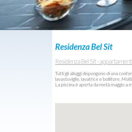
Barche
usate
Meteo-
Webcam
Contatti
Residenza Bel Sit
Residenza Bel Sit - appartamen
Tutti gli alloggi dispongono di una con
lavastoviglie, lavatrice e bollitore. Molt
La piscina è aperta da metà maggio a me