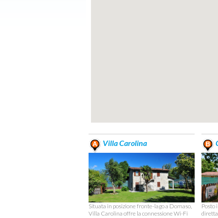
Villa Carolina
C
Situata in posizione fronte-lago a Domaso,
Posto i
Villa Carolina offre la connessione Wi-Fi
dirett