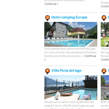
La Collina offre una piscina estiv ...
desider
Continua »
Contin
Hotel camping Europa
C
Nello spettacolare panorama dell’alto lago
Situat
di Como si trova il piccolo paese di Domaso,
del La
località non molto conosciuta, t ...
Continua
Paradis
»
Contin
Villa Perla del lago
V
Situata sul versante nord-occidentale del
Ristrut
Lago di Como, Villa Perla del Lago occupa
secolo 