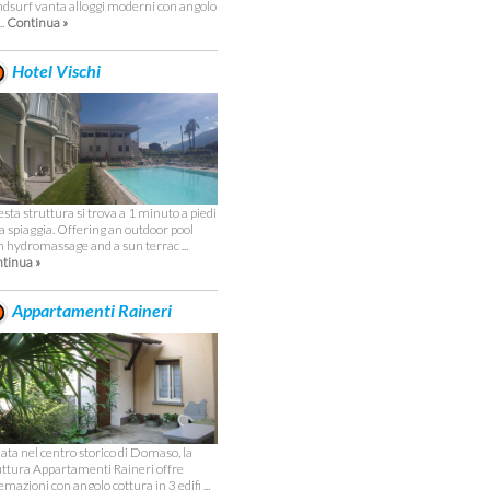
dsurf vanta alloggi moderni con angolo
..
Continua »
Hotel Vischi
sta struttura si trova a 1 minuto a piedi
la spiaggia. Offering an outdoor pool
h hydromassage and a sun terrac ...
tinua »
Appartamenti Raineri
uata nel centro storico di Domaso, la
uttura Appartamenti Raineri offre
emazioni con angolo cottura in 3 edifi ...