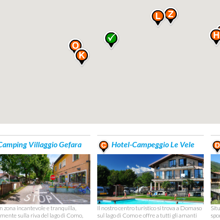
amping Villaggio Gefara
Hotel-Campeggio Le Vele
n zona incantevole e tranquilla,
Il nostro centro turistico si trova a Domaso
Sit
amente sulla riva del lago di Como,
sul lago di Como e offre a tutti gli amanti
spo