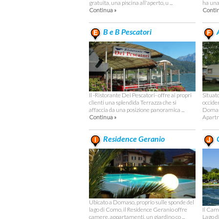
gratuita, una piscina all'aperto, u ...
ha una 
Continua »
Contin
B e B Pescatori
Situato
Il -Ristorante Dei Pescatori- offre ai propri
occide
clienti una splendida Terrazza che si
Domas
affaccia da una posizione panoramica ...
Apartm
Continua »
Residence Geranio
C
Ubicato a Domaso, proprio sulle sponde del
Il Camp
lago di Como, il Residence Geranio offre
Lago d
camere, appartamenti, un giardino co ...