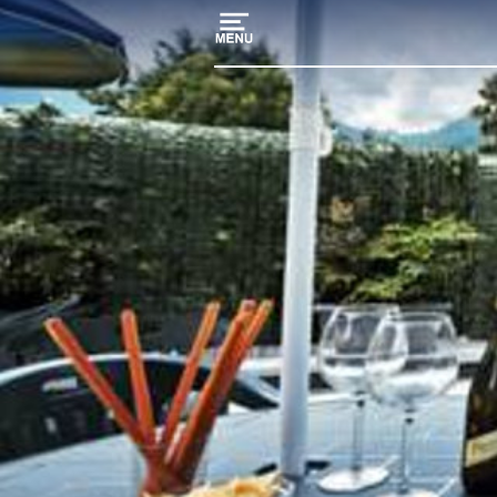
Homepage
Rimessaggio
barche
Marina-
Porto
turistico
Servizi
nautici
il
Lago
di
Como