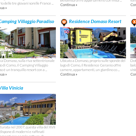
Bellavista offre appartamenti con vista ...
van
io delle tre giovani sorelle France ...
Continua »
Con
ua »
amping Villaggio Paradiso
Residence Domaso Resort
o a Domaso, sulla riva settentrionale
Ubicato a Domaso, proprio sulle sponde del
Dot
go di Como, il Camping Villaggio
lago di Como, il Residence Geranio offre
bal
o è un tranquillo resort con a ...
camere, appartamenti, un giardino co ...
vis
ua »
Continua »
Con
illa Vinicia
turata nel 2007, questa villa del XVII
dispone di moderni e raffinati