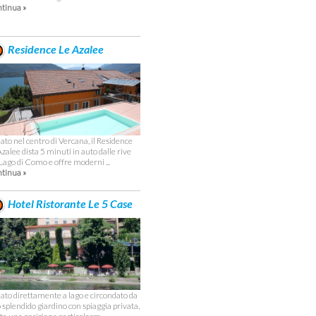
tinua »
Residence Le Azalee
uato nel centro di Vercana, il Residence
Azalee dista 5 minuti in auto dalle rive
 Lago di Como e offre moderni ...
tinua »
Hotel Ristorante Le 5 Case
uato direttamente a lago e circondato da
 splendido giardino con spiaggia privata,