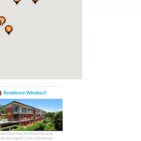
Residence Windsurf
uato a Domaso, direttamente sulle
nde del Lago di Como, il Residence