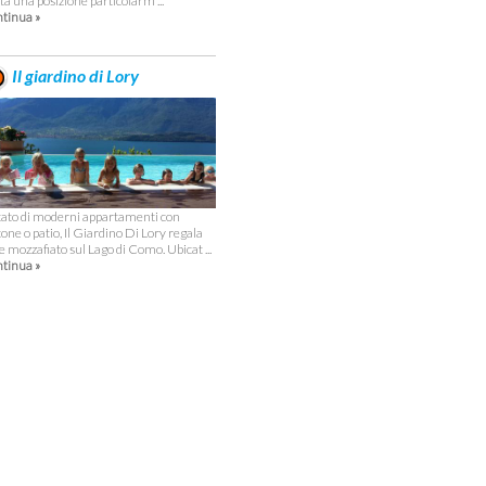
ta una posizione particolarm ...
tinua »
Il giardino di Lory
ato di moderni appartamenti con
cone o patio, Il Giardino Di Lory regala
te mozzafiato sul Lago di Como. Ubicat ...
tinua »