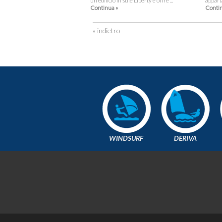
un edificio in stile Liberty e offre ...
apparta
Continua »
Contin
« indietro
WINDSURF
DERIVA