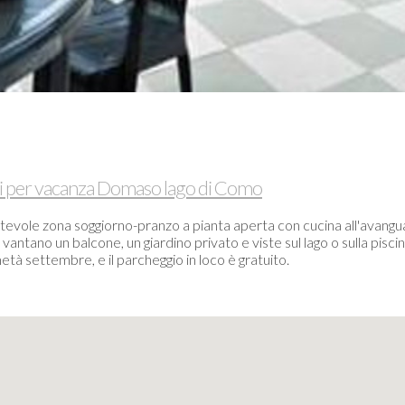
ti per vacanza Domaso lago di Como
fortevole zona soggiorno-pranzo a pianta aperta con cucina all'avang
i vantano un balcone, un giardino privato e viste sul lago o sulla piscin
tà settembre, e il parcheggio in loco è gratuito.