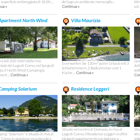
superficie ombreggiata di 10.00 ...
del lago un ambiente meraviglio ...
Win
ua »
Continua »
cot .
Apartment North Wind
Villa Maurizia
 a soli 200 metri dalla riva
Que
Es erwarten Sie 110m² purer Urlaub mit 3
ntale del Lago di Como, nel borgo di
dal
Schlafzimmern, 2 Badezimmer und 1
o, il North Wind Camping &
wit
Küche. ...
Continua »
ent ...
Continua »
Con
amping Solarium
Residence Leggeri
Situato nel centro di Domaso, in riva al
Sit
ing "Solarium" è situato in riva al
Lago di Como, il Residence Leggeri vi offre
str
i Como in posizione incantevole e
eleganti appartamenti con balcone a ...
sist