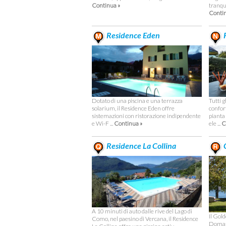
tranqui
Continua »
Contin
Residence Eden
R
Dotato di una piscina e una terrazza
Tutti g
solarium, il Residence Eden offre
confor
sistemazioni con ristorazione indipendente
pianta
e Wi-F ...
Continua »
ele ...
C
Residence La Collina
C
A 10 minuti di auto dalle rive del Lago di
Il Gol
Como, nel paesino di Vercana, il Residence
Domaso