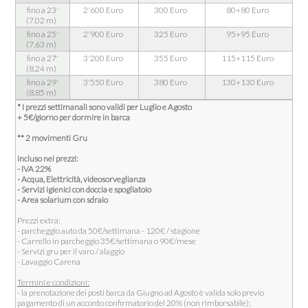
fino a 23'
2'600 Euro
300 Euro
80+80 Euro
(7.02 m)
fino a 25'
2'900 Euro
325 Euro
95+95 Euro
(7.63 m)
fino a 27'
3'200 Euro
355 Euro
115+115 Euro
(8.24 m)
fino a 29'
3'550 Euro
380 Euro
130+130 Euro
(8.85 m)
* I prezzi settimanali sono validi per Luglio e Agosto
+ 5€/giorno per dormire in barca
** 2 movimenti Gru
Incluso nei prezzi:
- IVA 22%
- Acqua, Elettricità, videosorveglianza
- Servizi igienici con doccia e spogliatoio
- Area solarium con sdraio
Prezzi extra:
- parcheggio auto da 50€/settimana - 120€ / stagione
- Carrello in parcheggio 35€/settimana o 90€/mese
- Servizi gru per il varo / alaggio
- Lavaggio Carena
Termini e condizioni:
- la prenotazione dei posti barca da Giugno ad Agosto è valida solo previo
pagamento di un acconto confirmatorio del 20% (non rimborsabile);