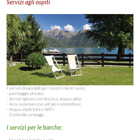
Servizi agli ospiti
I servizi disponibili per i nostri clienti sono:
- parcheggio privato;
- Servizi Igienici con doccia e acqua calda;
- Area solarium con sdraio e ombrelloni;
- Acqua, elettricità e WiFI;
- Controllo ormeggi.
I servizi per le barche:
-
Servizi per barche a vela