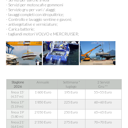
-
Servizi per motoscafi e gommoni
- Servizio gru per vari / alaggi;
- lavaggi completi con idropulitrice;
- Controllo e lavaggio sentine e gavoni;
- antivegetative e verniciature;
- Carica batterie;
- tagliandi motori VOLVO e MERCRUISER;
Stagione
Annuale
Settimana *
2 Servizi
2026
lug/ago
Gru **
fino a 15'
1'600 Euro
195 Euro
55+55 Euro
(4.57 m)
fino a 17'
1'850 Euro
225 Euro
60+60 Euro
(5.19 m)
fino a 19'
2'050 Euro
250 Euro
65+65 Euro
(5.80 m)
fino a 21'
2'350 Euro
275 Euro
70+70 Euro
(6.41 m)