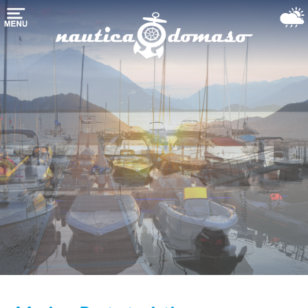
Homepage
Rimessaggio
barche
Marina-
Porto
turistico
Servizi
nautici
il
Lago
di
Como