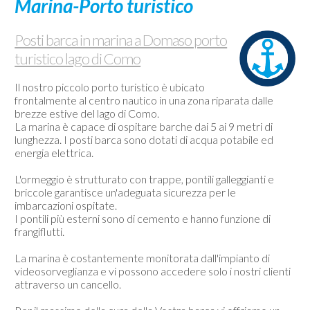
Marina-Porto turistico
Barche
usate
Posti barca in marina a Domaso porto
Meteo-
turistico lago di Como
Webcam
Contatti
Il nostro piccolo porto turistico è ubicato
frontalmente al centro nautico in una zona riparata dalle
brezze estive del lago di Como.
La marina è capace di ospitare barche dai 5 ai 9 metri di
lunghezza. I posti barca sono dotati di acqua potabile ed
energia elettrica.
L'ormeggio è strutturato con trappe, pontili galleggianti e
briccole garantisce un'adeguata sicurezza per le
imbarcazioni ospitate.
I pontili più esterni sono di cemento e hanno funzione di
frangiflutti.
La marina è costantemente monitorata dall'impianto di
videosorveglianza e vi possono accedere solo i nostri clienti
attraverso un cancello.