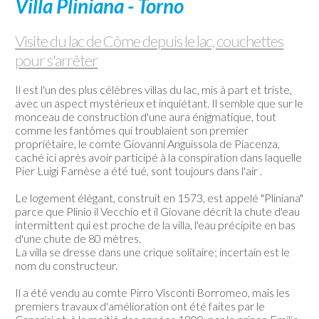
Villa Pliniana - Torno
Côme
Bateaux
Visite du lac de Côme depuis le lac, couchettes
occasion
pour s'arrêter
Meteo-
Webcam
Il est l'un des plus célèbres villas du lac, mis à part et triste,
avec un aspect mystérieux et inquiétant. Il semble que sur le
Contactez
monceau de construction d'une aura énigmatique, tout
comme les fantômes qui troublaient son premier
propriétaire, le comte Giovanni Anguissola de Piacenza,
caché ici après avoir participé à la conspiration dans laquelle
Pier Luigi Farnèse a été tué, sont toujours dans l'air .
Le logement élégant, construit en 1573, est appelé "Pliniana"
parce que Plinio il Vecchio et il Giovane décrit la chute d'eau
intermittent qui est proche de la villa, l'eau précipite en bas
d'une chute de 80 mètres.
La villa se dresse dans une crique solitaire; incertain est le
nom du constructeur.
Il a été vendu au comte Pirro Visconti Borromeo, mais les
premiers travaux d'amélioration ont été faites par le