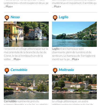
Legnoncino « et est coupée en deux, pe
mystérieux et inquiétant. Il semble qu
...
Plus »
...
Plus »
Nesso
Laglio
Nesso est un village pittoresque sur la
Laglio
et ses hameaux sont
rive orientale de la branche du lac de
charmants, plein de lumière et de
Côme, le lac à l'embouchure de la
senteurs. Le hameau de Torriggia est
vallée. ...
Plus »
menti sur la po ...
Plus »
Cernobbio
Moltrasio
Cernobbio
représente près du
Le village pittoresque, un autre
ruisseau Breggia, sur le lac, au pied du
célèbre centre touristique du lac de