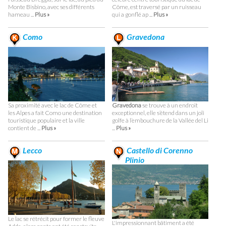
Monte Bisbino, avec ses différents
Côme, est traversé par un ruisseau
hameau ...
Plus »
qui a gonflé ap ...
Plus »
Como
Gravedona
Sa proximité avec le lac de Côme et
Gravedona
se trouve à un endroit
les Alpes a fait Como une destination
exceptionnel, elle s’étend dans un joli
touristique populaire et la ville
golfe à l’embouchure de la Vallée del Li
contient de ...
Plus »
...
Plus »
Lecco
Castello di Corenno
Plinio
Le lac se rétrécit pour former le fleuve
L'impressionnant bâtiment a été