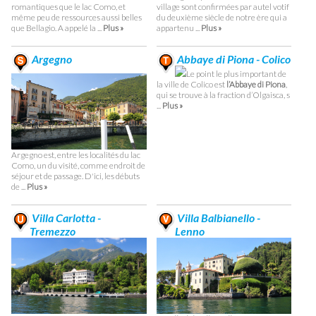
romantiques que le lac Como, et
village sont confirmées par autel votif
même peu de ressources aussi belles
du deuxième siècle de notre ère qui a
que Bellagio. A appelé la ...
Plus »
appartenu ...
Plus »
Argegno
Abbaye di Piona - Colico
Le point le plus important de
la ville de Colico est
l’Abbaye di Piona
,
qui se trouve à la fraction d’Olgaisca, s
...
Plus »
Argegno est, entre les localités du lac
Como, un du visité, comme endroit de
séjour et de passage. D'ici, les débuts
de ...
Plus »
Villa Carlotta -
Villa Balbianello -
Tremezzo
Lenno