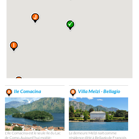
Ile Comacina
Villa Melzi - Bellagio
L'île Comacina est le seule île du Lac
Le demeure Melzi naît comme
de Como. Aujourd'hui moitié-
résidence d’été à Bellagio de François