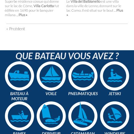
Superbe résidence cossue qui donne
Le
Villa del Balbianello
est une villa
sur le lac de Côme,
Villa Carlotta
fut
dans la ville de Lenno, donnant sur le
édifiée en 1690 pour le banquier
lac Como. Il est situé sur le bout ...
Plus
milana ...
Plus »
»
« Prcédent
QUE BATEAU VOUS AVEZ ?
BATEAU À
VOILE
PNEUMATIQUES
JETSKI
MOTEUR
RAMES
DERIVEUR
CATAMARAN
WINDSURF