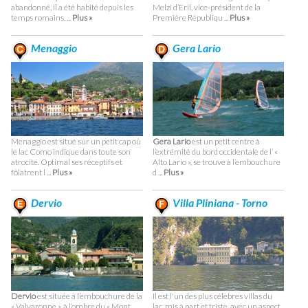
abandonné, il a été habité depuis les
Melzi d’Eril, vice-président de la
temps romains. ...
Plus »
Première Républiqu ...
Plus »
Menaggio
Gera Lario
Menaggio est situé sur un petit cap où
Gera Lario
est un petit centre à
le lac Como indique dans toute son
l’extrémité du bord occidentale de l’ «
atrocité. Optimal ses réceptifs et
Alto Lario », se trouve à l’embouchure
fôlatrent l ...
Plus »
d ...
Plus »
Dervio
Villa Pliniana - Torno
Dervio
est située à l’embouchure de la
Il est l'un des plus célèbres villas du
« Valvaronne », à l’ombre du « Mont
lac, mis à part et triste, avec un aspect