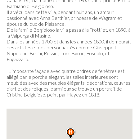
Canarisi et, à la moitié des années 1800, par le prince Emilio
Barbiano di Belgioioso.
Il a vécu dans cette villa, pendant huit ans, un amour
passionné avec Anna Berthier, princesse de Wagram et
épouse du duc de Plaisance.
De la famille Belgioioso la villa passa à la Trotti et, en 1890, à
la Valperga di Masino.
Dans les années 1700 et dans les années 1800, il demeurait
des artistes et des personnalités comme Giuseppe II,
Napoléon, Bellini, Rossini, Lord Byron, Foscolo, et
Fogazzaro.
L'imposante façade avec quatre ordres de fenêtres est
allégé par le porche élégant, les salles intérieures sont
meublées avec des meubles élégants, décorations, œuvres
d'art et des reliques: parmi eux se trouve un portrait de
Cristina Belgioioso, peint par Hayez en 1818.