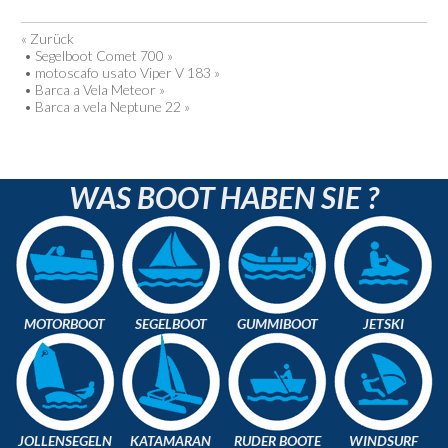
« Zurück
•
Segelboot Comet 700 »
•
motoscafo usato Viper V 183 »
•
Barca a Vela Meteor »
•
Barca a vela Neptune 22 »
WAS BOOT HABEN SIE ?
MOTORBOOT
SEGELBOOT
GUMMIBOOT
JETSKI
JOLLENSEGELN
KATAMARAN
RUDER BOOTE
WINDSURF