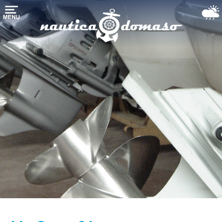
Startseite
Bootslagerung
Yachthafen-
Liegeplatz
Boote
dienste
Der
Comer
see
Gebrauchte
Booten
Wetter-