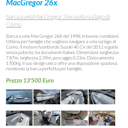
MacGregor 26x
Webcam
Kontakte
barca a vela MacGregor 26x usata sul lago di
Como
Barca a vela MacGregor 26X del 1998, in buone condizioni.
Ottima per famiglie che vogliono navigare a vela sul lago di
Como. Il motore fuoribordo Suzuki 40 CV del 2011 si guida
senza patente, ha documenti italiani. Dimensioni: lunghezza
7.87m, larghezza 2.39m, pescaggio 0.23m, Dislocamento
1700kg. Il suo design unico offre una disposizione spaziosa,
rendendo la barca perfetta per famiglie.
Prezzo 13'500 Euro